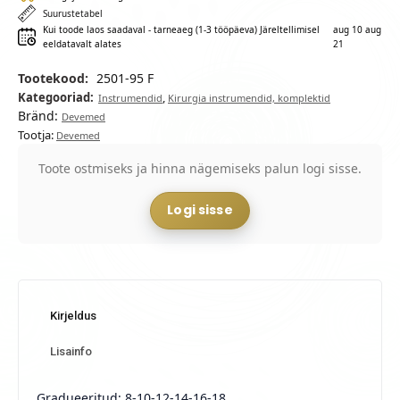
Suurustetabel
Kui toode laos saadaval - tarneaeg (1-3 tööpäeva) Järeltellimisel
aug 10 aug
eeldatavalt alates
21
Tootekood:
2501-95 F
Kategooriad:
,
Instrumendid
Kirurgia instrumendid, komplektid
Bränd:
Devemed
Tootja:
Devemed
Toote ostmiseks ja hinna nägemiseks palun logi sisse.
Logi sisse
Kirjeldus
Lisainfo
Gradueeritud; 8-10-12-14-16-18