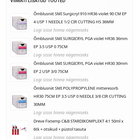
VIIMATI LISATUD TOOTED
Õmblusniit SMI Surgicryl 910 HR36 violet 90 CM EP
4 USP 1 NEEDLE 1/2 CIR CUTTING HS 36MM
Logi sisse hinna nägemiseks
Õmblusniit SMI SURGICRYL PGA violet HR36 36mm
EP 3.5 USP 0 75CM
Logi sisse hinna nägemiseks
Õmblusniit SMI SURGICRYL PGA violet HR30 30mm
EP 2 USP 3/0 75CM
Logi sisse hinna nägemiseks
Õmblusniit SMI POLYPROPYLENE mitteresorb
HR30 75CM EP 3.5 USP 0 NEEDLE 3/8 CIR CUTTING
30MM
Logi sisse hinna nägemiseks
Dreve Fixtemp C&B STARDIKOMPLEKT 4:1 50ml x
6tk + otsikud + püstol tasuta
Logi sisse hinna nägemiseks