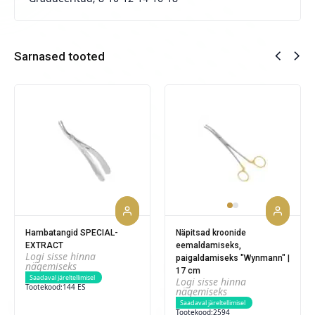
Sarnased tooted
Hambatangid SPECIAL-
Näpitsad kroonide
EXTRACT
eemaldamiseks,
Logi sisse hinna
paigaldamiseks "Wynmann" |
nägemiseks
17 cm
Saadaval järeltellimisel
Logi sisse hinna
Tootekood:
144 ES
nägemiseks
Saadaval järeltellimisel
Tootekood:
2594