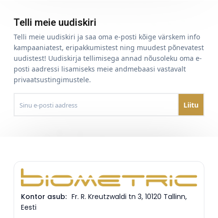
Telli meie uudiskiri
Telli meie uudiskiri ja saa oma e-posti kõige värskem info
kampaaniatest, eripakkumistest ning muudest põnevatest
uudistest! Uudiskirja tellimisega annad nõusoleku oma e-
posti aadressi lisamiseks meie andmebaasi vastavalt
privaatsustingimustele.
Sinu e-
posti
aadress
Kontor asub:
Fr. R. Kreutzwaldi tn 3
,
10120
Tallinn
,
Eesti