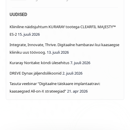
UUDISED
Kliiniline näidisjuhtum KURARAY tootega CLEARFIL MAJESTY™
ES-2
15. juuli 2026
Integrate, Innovate, Thrive. Digitaalne hambaravi kui kaasaegse
kliiniku uus töövoog.
13. juuli 2026
Kuraray Noritake: köndi ülesehitus
7. juuli 2026
DREVE Dynax jäljendsilikoonid
2. juuli 2026
Tasuta veebinar “Digitaalne täiskaare implantaatravi:
kaasaegsed All-on-X strateegiad”
21. apr 2026