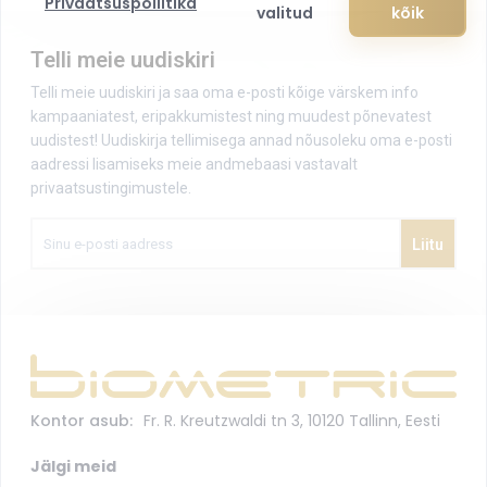
valitud
kõik
Telli meie uudiskiri
Telli meie uudiskiri ja saa oma e-posti kõige värskem info
kampaaniatest, eripakkumistest ning muudest põnevatest
uudistest! Uudiskirja tellimisega annad nõusoleku oma e-posti
aadressi lisamiseks meie andmebaasi vastavalt
privaatsustingimustele.
Sinu e-
posti
aadress
Kontor asub:
Fr. R. Kreutzwaldi tn 3
,
10120
Tallinn
,
Eesti
Jälgi meid