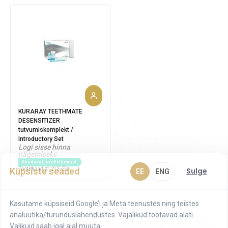
KURARAY TEETHMATE
DESENSITIZER
tutvumiskomplekt /
Introductory Set
Logi sisse hinna
nägemiseks
Saadaval järeltellimisel
Küpsiste seaded
Sulge
EE
ENG
Tootekood:
#1215-EU
Kasutame küpsiseid Google’i ja Meta teenustes ning teistes
analüütika/turunduslahendustes. Vajalikud töötavad alati.
Valikuid saab igal ajal muuta.