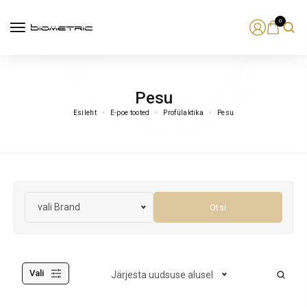
0
Pesu
Esileht
E-poe tooted
Profülaktika
Pesu
vali Brand
Otsi
Vali
Järjesta uudsuse alusel