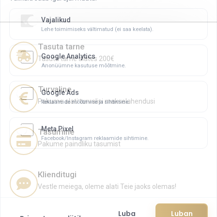
Vajalikud
Lehe toimimiseks vältimatud (ei saa keelata).
Tasuta tarne
Google Analytics
Tasuta tarne alates 200€
Anonüümne kasutuse mõõtmine.
Turvaline
Google Ads
Reklaamide mõõtmine ja sihtimine.
Pakume alati turvalisi makselahendusi
Meta Pixel
Tasumine
Facebook/Instagram reklaamide sihtimine.
Pakume paindliku tasumist
Klienditugi
Vestle meiega, oleme alati Teie jaoks olemas!
Luba
Luban
Privaatsuspoliitika