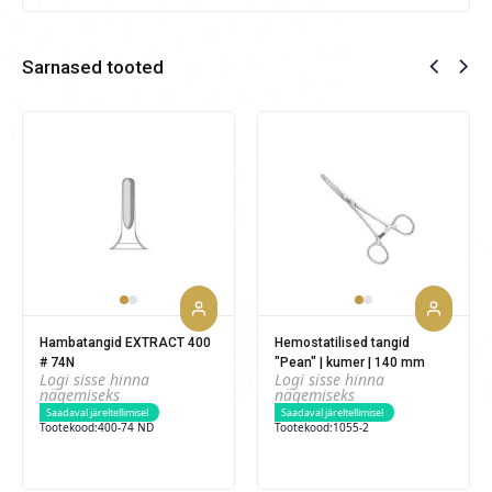
Sarnased tooted
Hambatangid EXTRACT 400
Hemostatilised tangid
# 74N
"Pean" | kumer | 140 mm
Logi sisse hinna
Logi sisse hinna
nägemiseks
nägemiseks
Saadaval järeltellimisel
Saadaval järeltellimisel
Tootekood:
400-74 ND
Tootekood:
1055-2