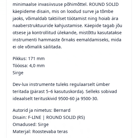
minimaalse invasiivsuse põhimõttel. ROUND SOLID
käepideme disain, mis on loodud surve ja tõmbe
jaoks, võimaldab taktiilset töötamist ning hoiab ära
naaberstruktuuride kahjustamise. Käepide tagab jõu
otsese ja kontrollitud ülekande, mistõttu kasutatakse
instrumenti hammaste õrnaks eemaldamiseks, mida
ei ole võimalik säilitada.
Pikkus: 171 mm
Tööosa: 4,0 mm
Sirge
Dev-lux instrumente tuleks regulaarselt ümber
teritada (pärast 5–6 kasutuskorda). Selleks sobivad
ideaalselt terituskivid 9500-60 ja 9500-30.
Autorid ja nimetus: Bernard
Disain: F-LINE | ROUND SOLID (RS)
Omadused: Sirge
Materjal: Roostevaba teras