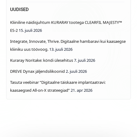
UUDISED
Kliiniline näidisjuhtum KURARAY tootega CLEARFIL MAJESTY™
ES-2
15. juuli 2026
Integrate, Innovate, Thrive. Digitaalne hambaravi kui kaasaegse
kliiniku uus töövoog.
13. juuli 2026
Kuraray Noritake: köndi ülesehitus
7. juuli 2026
DREVE Dynax jäljendsilikoonid
2. juuli 2026
Tasuta veebinar “Digitaalne täiskaare implantaatravi:
kaasaegsed All-on-X strateegiad”
21. apr 2026