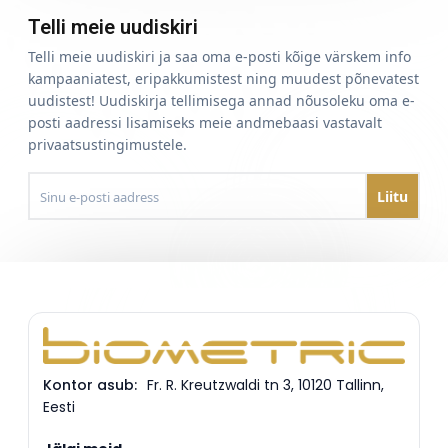
Telli meie uudiskiri
Telli meie uudiskiri ja saa oma e-posti kõige värskem info
kampaaniatest, eripakkumistest ning muudest põnevatest
uudistest! Uudiskirja tellimisega annad nõusoleku oma e-
posti aadressi lisamiseks meie andmebaasi vastavalt
privaatsustingimustele.
Sinu e-
posti
aadress
Kontor asub:
Fr. R. Kreutzwaldi tn 3
,
10120
Tallinn
,
Eesti