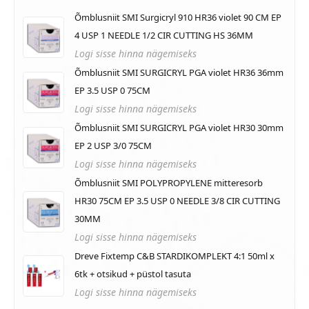
Õmblusniit SMI Surgicryl 910 HR36 violet 90 CM EP
4 USP 1 NEEDLE 1/2 CIR CUTTING HS 36MM
Logi sisse hinna nägemiseks
Õmblusniit SMI SURGICRYL PGA violet HR36 36mm
EP 3.5 USP 0 75CM
Logi sisse hinna nägemiseks
Õmblusniit SMI SURGICRYL PGA violet HR30 30mm
EP 2 USP 3/0 75CM
Logi sisse hinna nägemiseks
Õmblusniit SMI POLYPROPYLENE mitteresorb
HR30 75CM EP 3.5 USP 0 NEEDLE 3/8 CIR CUTTING
30MM
Logi sisse hinna nägemiseks
Dreve Fixtemp C&B STARDIKOMPLEKT 4:1 50ml x
6tk + otsikud + püstol tasuta
Logi sisse hinna nägemiseks