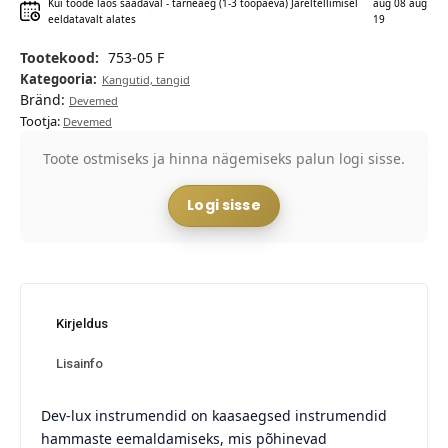
Kui toode laos saadaval - tarneaeg (1-3 tööpäeva) Järeltellimisel
aug 08 aug
eeldatavalt alates
19
Tootekood:
753-05 F
Kategooria:
Kangutid, tangid
Bränd:
Devemed
Tootja:
Devemed
Toote ostmiseks ja hinna nägemiseks palun logi sisse.
Logi sisse
Kirjeldus
Lisainfo
Dev-lux instrumendid on kaasaegsed instrumendid
hammaste eemaldamiseks, mis põhinevad