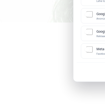
Lehe to
Googl
Anonü
Goog
Reklaa
Meta 
Facebo