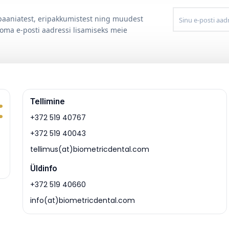
posti
aadress
mpaaniatest, eripakkumistest ning muudest
 oma e-posti aadressi lisamiseks meie
Tellimine
+372 519 40767
+372 519 40043
tellimus(at)biometricdental.com
Üldinfo
+372 519 40660
info(at)biometricdental.com