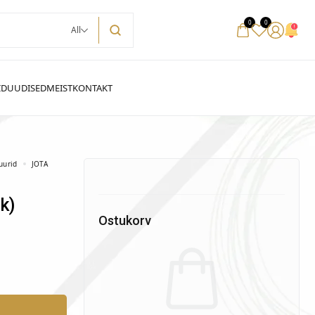
0
0
All
uurid
JOTA
k)
Ostukorv