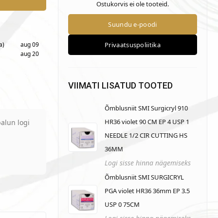
Ostukorvis ei ole tooteid.
a)
aug 09
aug 20
VIIMATI LISATUD TOOTED
Õmblusniit SMI Surgicryl 910
HR36 violet 90 CM EP 4 USP 1
alun logi
NEEDLE 1/2 CIR CUTTING HS
36MM
Logi sisse hinna nägemiseks
Õmblusniit SMI SURGICRYL
PGA violet HR36 36mm EP 3.5
USP 0 75CM