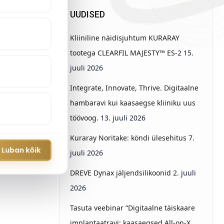
UUDISED
Kliiniline näidisjuhtum KURARAY
tootega CLEARFIL MAJESTY™ ES-2
15.
juuli 2026
Integrate, Innovate, Thrive. Digitaalne
hambaravi kui kaasaegse kliiniku uus
töövoog.
13. juuli 2026
Kuraray Noritake: köndi ülesehitus
7.
Luban kõik
juuli 2026
DREVE Dynax jäljendsilikoonid
2. juuli
2026
Tasuta veebinar “Digitaalne täiskaare
implantaatravi: kaasaegsed All-on-X