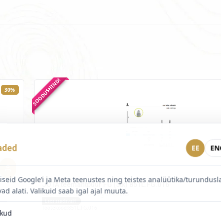
SOODUSHIND!
30%
aded
EE
EN
seid Google’i ja Meta teenustes ning teistes analüütika/turundus
JOTA teemantpuur FG (5tk) 851L.FG.016
vad alati. Valikuid saab igal ajal muuta.
Logi sisse hinna nägemiseks
Laos saadaval
4
Tootekood:
851L.FG.016
ikud