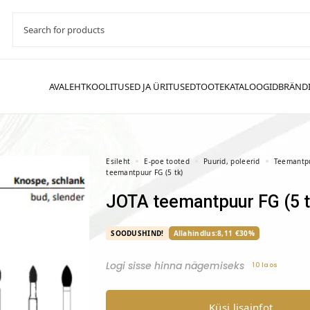
Esileht
E-poe tooted
Puurid, poleerid
Teemantp
teemantpuur FG (5 tk)
JOTA teemantpuur FG (5 t
SOODUSHIND!
Allahindlus:
8,11
€
30%
Logi sisse hinna nägemiseks
10 laos
Küsi lisainfot