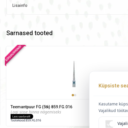
Lisainfo
Sarnased tooted
SOODUSHIND!
Küpsiste se
Kasutame küpsi
Teemantpuur FG (5tk) 859.FG.016
Vajalikud tööta
Logi sisse hinna nägemiseks
Laos saadaval
4
Tootekood:
859.FG.016
Vajal