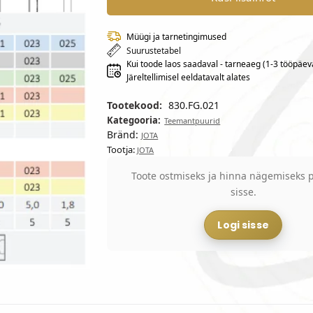
Müügi ja tarnetingimused
Suurustetabel
Kui toode laos saadaval - tarneaeg (1-3 tööpäev
Järeltellimisel eeldatavalt alates
Tootekood:
830.FG.021
Kategooria:
Teemantpuurid
Bränd:
JOTA
Tootja:
JOTA
Toote ostmiseks ja hinna nägemiseks p
sisse.
Logi sisse