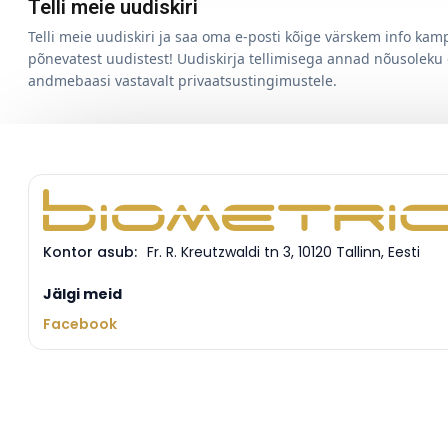
Telli meie uudiskiri
Telli meie uudiskiri ja saa oma e-posti kõige värskem info ka
põnevatest uudistest! Uudiskirja tellimisega annad nõusoleku
andmebaasi vastavalt privaatsustingimustele.
Kontor asub:
Fr. R. Kreutzwaldi tn 3
,
10120
Tallinn
,
Eesti
Jälgi meid
Facebook