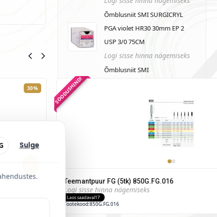
Logi sisse hinna nägemiseks
Õmblusniit SMI SURGICRYL
PGA violet HR30 30mm EP 2
USP 3/0 75CM
Logi sisse hinna nägemiseks
Õmblusniit SMI
SOODUSHIND!
POLYPROPYLENE mitteresorb
30%
HR30 75CM EP 3.5 USP 0
NEEDLE 3/8 CIR CUTTING
30MM
Logi sisse hinna nägemiseks
Sulge
G
Dreve Fixtemp C&B
STARDIKOMPLEKT 4:1 50ml x
lahendustes.
6tk + otsikud + püstol tasuta
Teemantpuur FG (5tk) 850G.FG.016
Logi sisse hinna nägemiseks
Logi sisse hinna nägemiseks
Laos saadaval
17
Tootekood:
850G.FG.016