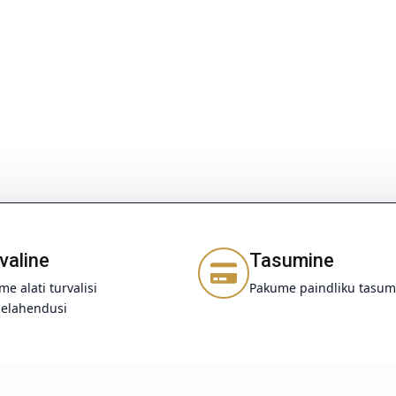
valine
Tasumine
e alati turvalisi
Pakume paindliku tasum
elahendusi
Sinu e-