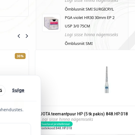
Logi sisse hinna nägemiseks
Õmblusniit SMI SURGICRYL
PGA violet HR30 30mm EP 2
USP 3/0 75CM
Logi sisse hinna nägemiseks
Õmblusniit SMI
POLYPROPYLENE mitteresorb
30%
HR30 75CM EP 3.5 USP 0
NEEDLE 3/8 CIR CUTTING
30MM
Logi sisse hinna nägemiseks
Sulge
G
Dreve Fixtemp C&B
STARDIKOMPLEKT 4:1 50ml x
lahendustes.
6tk + otsikud + püstol tasuta
JOTA teemantpuur HP (5 tk pakis) 848.HP.018
Logi sisse hinna nägemiseks
Logi sisse hinna nägemiseks
Saadaval järeltellimisel
Tootekood:
848.HP.018