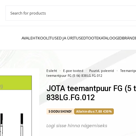
Esileht
E-poe tooted
Puurid, poleerid
Teemantp
teemantpuur FG (5 tk) 838LG.FG.012
JOTA teemantpuur FG (5 tk)
838LG.FG.012
SOODUSHIND!
Allahindlus:
7,88
€
30%
Logi sisse hinna nägemiseks