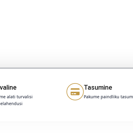
valine
Tasumine
e alati turvalisi
Pakume paindliku tasum
elahendusi
Sinu e-