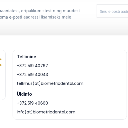
posti
aadress
mpaaniatest, eripakkumistest ning muudest
 oma e-posti aadressi lisamiseks meie
Tellimine
+372 519 40767
+372 519 40043
tellimus(at)biometricdental.com
Üldinfo
+372 519 40660
info(at)biometricdental.com