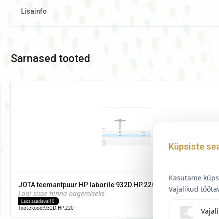
Lisainfo
Sarnased tooted
Küpsiste se
Kasutame küpsi
JOTA teemantpuur HP laborile 932D.HP.220
Vajalikud tööta
Logi sisse hinna nägemiseks
Laos saadaval
10
Tootekood:
932D.HP.220
Vajal