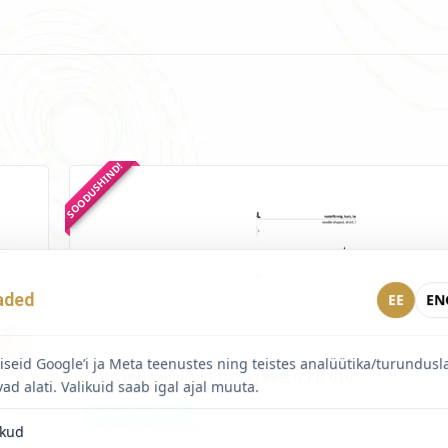
SOODUSHIND!
aded
EE
EN
seid Google’i ja Meta teenustes ning teistes analüütika/turundus
JOTA teemantpuur FG (5tk) 888LG.FG.010
vad alati. Valikuid saab igal ajal muuta.
Logi sisse hinna nägemiseks
Saadaval järeltellimisel
Tootekood:
888LG.FG.010
ikud