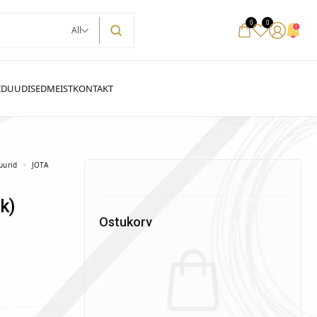
0
0
All
uurid
JOTA
Ostukorv