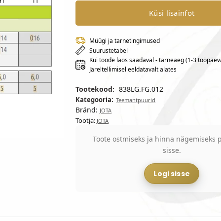
Küsi lisainfot
Müügi ja tarnetingimused
Suurustetabel
Kui toode laos saadaval - tarneaeg (1-3 tööpäev
Järeltellimisel eeldatavalt alates
Tootekood:
838LG.FG.012
Kategooria:
Teemantpuurid
Bränd:
JOTA
Tootja:
JOTA
Toote ostmiseks ja hinna nägemiseks p
sisse.
Logi sisse