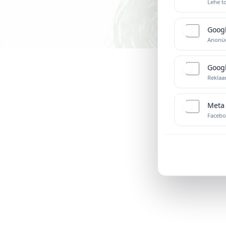
Lehe to
Googl
Anonü
Goog
Reklaa
Meta 
Facebo