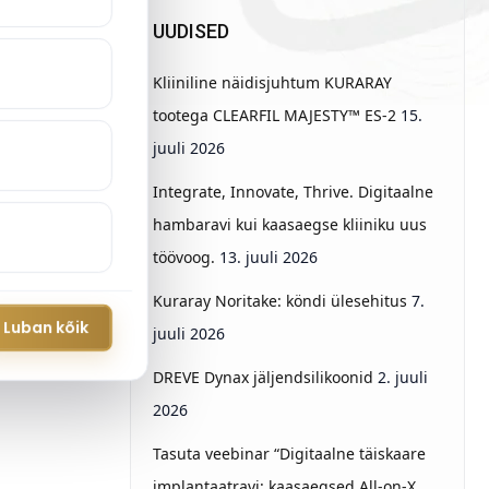
UUDISED
Kliiniline näidisjuhtum KURARAY
tootega CLEARFIL MAJESTY™ ES-2
15.
juuli 2026
Integrate, Innovate, Thrive. Digitaalne
hambaravi kui kaasaegse kliiniku uus
töövoog.
13. juuli 2026
Kuraray Noritake: köndi ülesehitus
7.
Luban kõik
juuli 2026
DREVE Dynax jäljendsilikoonid
2. juuli
2026
Tasuta veebinar “Digitaalne täiskaare
implantaatravi: kaasaegsed All-on-X