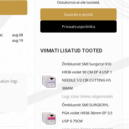
Ostukorvis ei ole tooteid.
a)
aug 08
aug 19
VIIMATI LISATUD TOOTED
Õmblusniit SMI Surgicryl 910
HR36 violet 90 CM EP 4 USP 1
NEEDLE 1/2 CIR CUTTING HS
alun logi
36MM
Logi sisse hinna nägemiseks
Õmblusniit SMI SURGICRYL
PGA violet HR36 36mm EP 3.5
USP 0 75CM