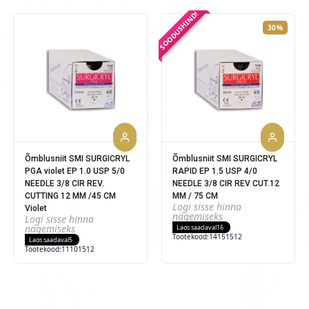
SOODUSHIND!
30%
Õmblusniit SMI SURGICRYL
Õmblusniit SMI SURGICRYL
PGA violet EP 1.0 USP 5/0
RAPID EP 1.5 USP 4/0
NEEDLE 3/8 CIR REV.
NEEDLE 3/8 CIR REV CUT.12
CUTTING 12 MM /45 CM
MM / 75 CM
Logi sisse hinna
Violet
nägemiseks
Logi sisse hinna
nägemiseks
Laos saadaval
16
Tootekood:
14151512
Laos saadaval
5
Tootekood:
11101512