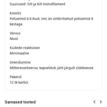
Suurused: 5/0 ja 6/0 monofilament
Koostis
Polüamiid 6.6 kiud, mis on ümbritsetud polüamiid 6
kestaga
Värvus
Must
Kudede reaktsioon
Minimaalne
Imendumine
Mitteresorbeeruv, kapseldub järk-järgult sidekoesse
Pakend
12 tk karbis
Sarnased tooted