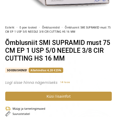
Esileht
E-poe tooted
Õmblusniidid
Õmblusniit SMI SUPRAMID must 75
CM EP 1 USP 5/0 NEEDLE 3/8 CIR CUTTING HS 16 MM
Õmblusniit SMI SUPRAMID must 75
CM EP 1 USP 5/0 NEEDLE 3/8 CIR
CUTTING HS 16 MM
SOODUSHIND!
Allahindlus:
4,20
€
25%
Logi sisse hinna nägemiseks
14 laos
Küsi lisainfot
Müügi ja tarnetingimused
Suurustetabel