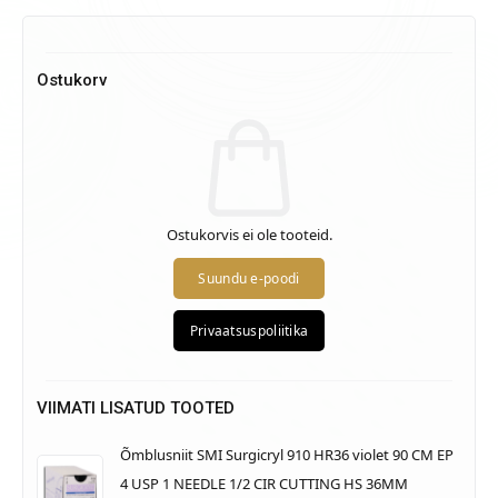
Ostukorv
Ostukorvis ei ole tooteid.
VIIMATI LISATUD TOOTED
Õmblusniit SMI Surgicryl 910 HR36 violet 90 CM EP
4 USP 1 NEEDLE 1/2 CIR CUTTING HS 36MM