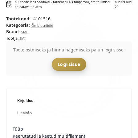
Kui toode laos saadaval - tarneaeg (1-3 tööpäeva) Järeltellimisel
aug 09 aug
eeldatavalt alates
20
Tootekood:
4101516
Kategooria:
Õmblusniidid
Bränd:
SMI
Tootja:
SMI
Toote ostmiseks ja hinna nägemiseks palun logi sisse.
Logi sisse
Kirjeldus
Lisainfo
Tüüp
Keerutatud ja kaetud multifilament