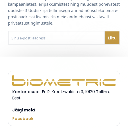
kampaaniatest, eripakkumistest ning muudest põnevatest
uudistest! Uudiskirja tellimisega annad nõusoleku oma e-
posti aadressi lisamiseks meie andmebaasi vastavalt
privaatsustingimustele.
Sinu e-
posti
aadress
Kontor asub:
Fr. R. Kreutzwaldi tn 3
,
10120
Tallinn
,
Eesti
Jälgi meid
Facebook